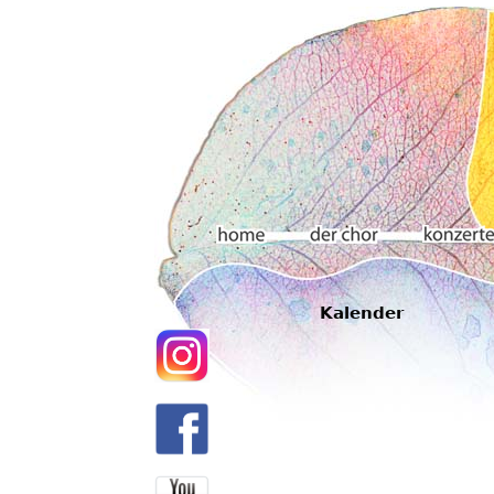
Hauptmenü
Kalender
Home
Der chor
Konzerte