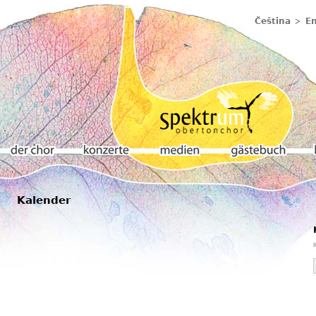
Čeština
En
Kalender
Der chor
Konzerte
Medien
Gästebuch
K