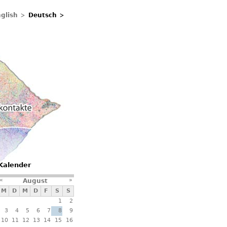
glish
Deutsch
ontakte
Kalender
«
»
August
M
D
M
D
F
S
S
1
2
3
4
5
6
7
8
9
10
11
12
13
14
15
16