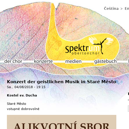
Čeština
En
Konzert der geistlichen Musik in Staré Město
Der chor
Konzerte
Medien
Gästebuch
K
Sa., 04/08/2018 - 19:15
Kostel sv. Ducha
Staré Město
vstupné dobrovolné