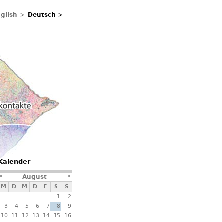
glish
Deutsch
ontakte
Kalender
«
»
August
M
D
M
D
F
S
S
1
2
3
4
5
6
7
8
9
10
11
12
13
14
15
16