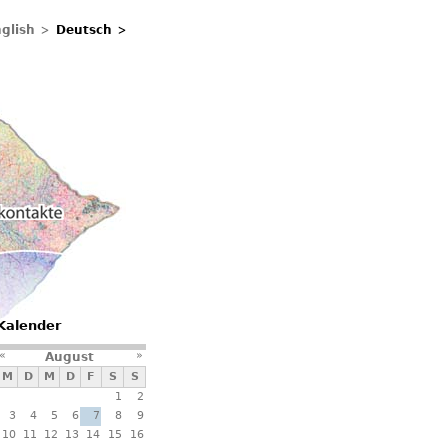
glish
Deutsch
ontakte
Kalender
«
»
August
M
D
M
D
F
S
S
1
2
3
4
5
6
7
8
9
10
11
12
13
14
15
16