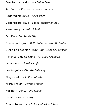
Ave Regina caelorum -
Fabio Fresi
Ave Verum Corpus -
Francis Poulenc
Bogoroditse devo -
Arvo Pärt
Bogoroditse devo -
Sergej Rachmaninov
Earth Song -
Frank Ticheli
Esti Dal -
Zoltán Kodály
God be with you -
R.V. Williams, arr. H. Platzer
Gjendines bådnlåt -
trad. upr. Gunnar Eriksson
Il bianco e dolce cigno -
Jacques Arcadelt
Invocation -
Claudia Bigler
Les Angelus -
Claude Debussy
Magnificat -
Petr Koronthály
Missa Brevis -
Zdeněk Lukáš
Northern Lights -
Ola Gjeilo
Õhtul -
Pärt Uusberg
One note samba -
Antonio Carlos Jobim