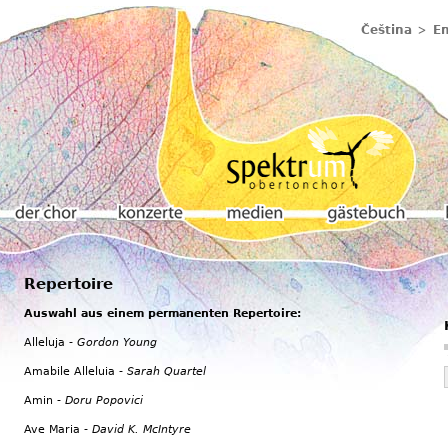
Čeština
En
Repertoire
Der chor
Konzerte
Medien
Gästebuch
K
Auswahl aus einem permanenten Repertoire:
Alleluja -
Gordon Young
Amabile Alleluia -
Sarah Quartel
Amin -
Doru Popovici
Ave Maria -
David K. McIntyre