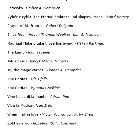
Patosako -
Timber A. Hemprich
Výběr z cyklu „The Eternal Embrace“ od skupiny Prana -
Baird Hersey
Prayer of St. Francis -
Robert Delgado
Since Robin Hood -
Thomas Weelkes, upr. S. McIntosh
Madrigal (Take o take those lips away) -
Håkan Parkman
The Lamb -
John Tavener
Totus tuus -
Henryk Mikolaj Górecki
Try the magic carpet -
Timber A. Hemprich
Ubi Caritas -
Ola Gjeilo
Ubi Caritas -
Vytautas Miškinis
Vine hulpe di la munte -
Adrian Pop
Viva la Musica -
Iván Eröd
When I fall in love -
Victor Young, upr. Kirby Shaw
Zöld az erdő -
Jazzation (Szilvi Csernus)
...