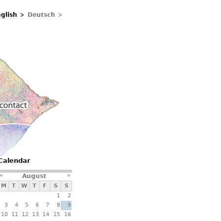
glish
Deutsch
Contacts
Calendar
«
»
August
M
T
W
T
F
S
S
1
2
3
4
5
6
7
8
9
10
11
12
13
14
15
16