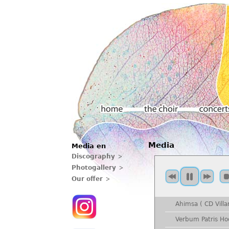
Main menu
Media
Media en
Home
The choir
Concerts
Discography
Photogallery
Our offer
Ahimsa ( CD Villa
Verbum Patris Ho