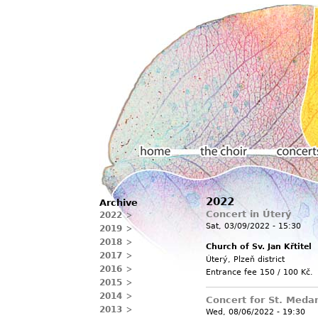
Main menu
2022
Archive
Home
The choir
Concerts
Concert in Úterý
2022
Sat, 03/09/2022 - 15:30
2019
2018
Church of Sv. Jan Křtitel
2017
Úterý, Plzeň district
2016
Entrance fee 150 / 100 Kč.
2015
2014
Concert for St. Meda
2013
Wed, 08/06/2022 - 19:30